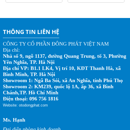
THÔNG TIN LIÊN HỆ
CÔNG TY CỔ PHẦN ĐÔNG PHÁT VIỆT NAM
Địa chỉ:
Nhà số 9, ngõ 1137, đường Quang Trung, tổ 3, Phường
Yên Nghĩa, TP. Hà Nội
Địa chỉ VP: B1.1 LK4, Vị trí 10, KĐT Thanh Hà, xã
Bình Minh, TP. Hà Nội
Showroom 1: Ngã Ba Sỏi, xã An Nghĩa, tỉnh Phú Thọ
Showroom 2: KM239, quốc lộ 1A, ấp 36, xã Bình
Chánh,TP. Hồ Chí Minh
Điện thoại: 096 756 1816
Website: otodongphat.com
Ms. Hạnh
Đại diện phòng kinh doanh