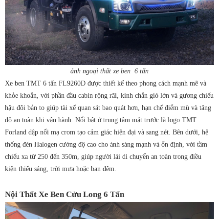
ảnh ngoại thất xe ben 6 tấn
Xe ben TMT 6 tấn FL9260D được thiết kế theo phong cách mạnh mẽ và
khỏe khoắn, với phần đầu cabin rộng rãi, kính chắn gió lớn và gương chiếu
hậu đôi bản to giúp tài xế quan sát bao quát hơn, hạn chế điểm mù và tăng
độ an toàn khi vận hành. Nổi bật ở trung tâm mặt trước là logo TMT
Forland dập nổi mạ crom tạo cảm giác hiện đại và sang nét. Bên dưới, hệ
thống đèn Halogen cường độ cao cho ánh sáng mạnh và ổn định, với tầm
chiếu xa từ 250 đến 350m, giúp người lái di chuyển an toàn trong điều
kiện thiếu sáng, trời mưa hoặc ban đêm.
Nội Thất Xe Ben Cửu Long 6 Tấn