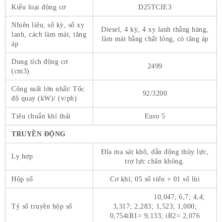
Kiểu loại động cơ
D25TCIE3
Nhiên liệu, số kỳ, số xy
Diesel, 4 kỳ, 4 xy lanh thẳng hàng,
lanh, cách làm mát, tăng
làm mát bằng chất lỏng, có tăng áp
áp
Dung tích động cơ
2499
(cm3)
Công suất lớn nhất/ Tốc
92/3200
độ quay (kW)/ (v/ph)
Tiêu chuẩn khí thải
Euro 5
TRUYỀN ĐỘNG
Đĩa ma sát khô, dẫn động thủy lực,
Ly hợp
trợ lực chân không.
Hộp số
Cơ khí; 05 số tiến + 01 số lùi
10,047; 6,7; 4,4;
Tỷ số truyền hộp số
3,317; 2,283; 1,523; 1,000;
0,754iR1= 9,133; iR2= 2,076