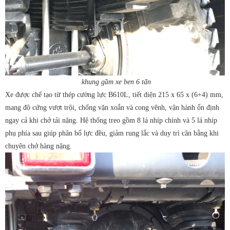
khung gầm xe ben 6 tấn
Xe được chế tạo từ thép cường lực B610L, tiết diện 215 x 65 x (6+4) mm,
mang độ cứng vượt trội, chống vặn xoắn và cong vênh, vận hành ổn định
ngay cả khi chở tải nặng. Hệ thống treo gồm 8 lá nhíp chính và 5 lá nhíp
phụ phía sau giúp phân bổ lực đều, giảm rung lắc và duy trì cân bằng khi
chuyên chở hàng nặng.