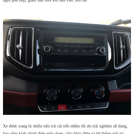
Xe được trang bị nhiều tiện ích cải tiến nhằm tối ưu trải nghiệm sử dụng,
bao gồm kính chỉnh điện một chạm, chìa khóa điện và hệ thống giải trí