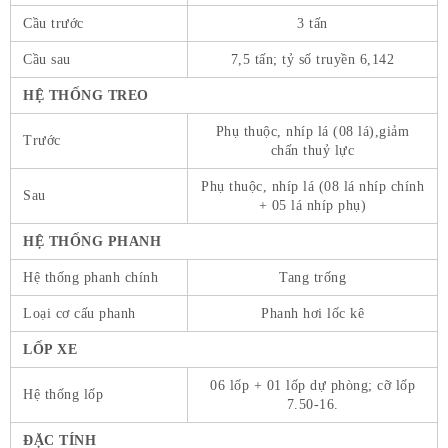
Cầu trước
3 tấn
Cầu sau
7,5 tấn; tỷ số truyền 6,142
HỆ THỐNG TREO
Phụ thuộc, nhíp lá (08 lá),giảm
Trước
chấn thuỷ lực
Phụ thuộc, nhíp lá (08 lá nhíp chính
Sau
+ 05 lá nhíp phụ)
HỆ THỐNG PHANH
Hệ thống phanh chính
Tang trống
Loại cơ cấu phanh
Phanh hơi lốc kê
LỐP XE
06 lốp + 01 lốp dự phòng; cỡ lốp
Hệ thống lốp
7.50-16.
ĐẶC TÍNH