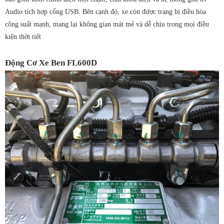
Audio tích hợp cổng USB. Bên cạnh đó, xe còn được trang bị điều hòa
công suất mạnh, mang lại không gian mát mẻ và dễ chịu trong mọi điều
kiện thời tiết
Động Cơ Xe Ben FL600D