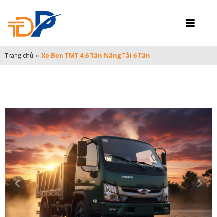
Trang chủ
»
Xe Ben TMT 4,6 Tấn Nâng Tải 6 Tấn