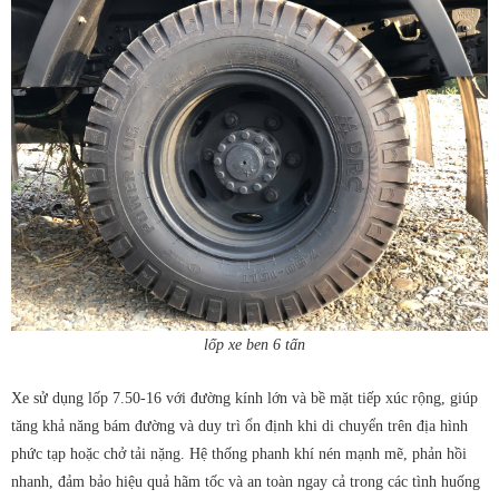
lốp xe ben 6 tấn
Xe sử dụng lốp 7.50-16 với đường kính lớn và bề mặt tiếp xúc rộng, giúp
tăng khả năng bám đường và duy trì ổn định khi di chuyển trên địa hình
phức tạp hoặc chở tải nặng. Hệ thống phanh khí nén mạnh mẽ, phản hồi
nhanh, đảm bảo hiệu quả hãm tốc và an toàn ngay cả trong các tình huống