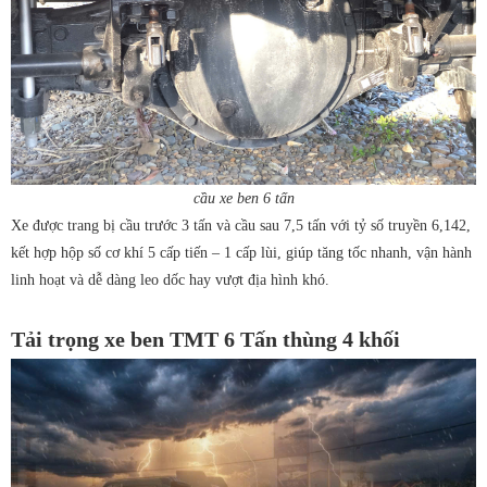
cầu xe ben 6 tấn
Xe được trang bị cầu trước 3 tấn và cầu sau 7,5 tấn với tỷ số truyền 6,142,
kết hợp hộp số cơ khí 5 cấp tiến – 1 cấp lùi, giúp tăng tốc nhanh, vận hành
linh hoạt và dễ dàng leo dốc hay vượt địa hình khó.
Tải trọng xe ben TMT 6 Tấn thùng 4 khối