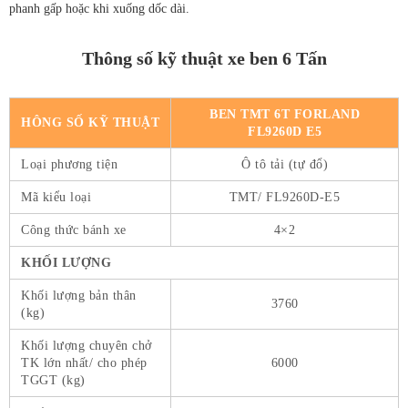
phanh gấp hoặc khi xuống dốc dài.
Thông số kỹ thuật xe ben 6 Tấn
BEN TMT 6T FORLAND
HÔNG SỐ KỸ THUẬT
FL9260D E5
Loại phương tiện
Ô tô tải (tự đổ)
Mã kiểu loại
TMT/ FL9260D-E5
Công thức bánh xe
4×2
KHỐI LƯỢNG
Khối lượng bản thân
3760
(kg)
Khối lượng chuyên chở
TK lớn nhất/ cho phép
6000
TGGT (kg)