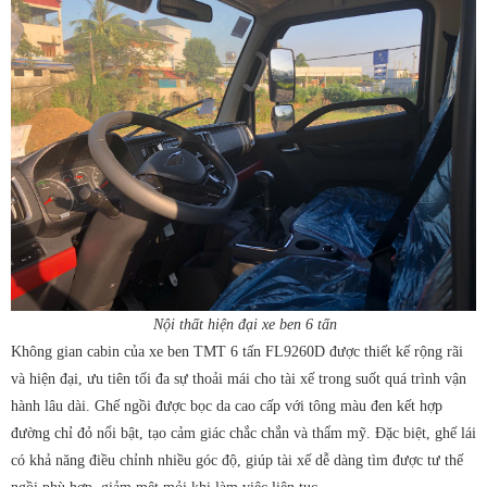
Nội thất hiện đại xe ben 6 tấn
Không gian cabin của xe ben TMT 6 tấn FL9260D được thiết kế rộng rãi
và hiện đại, ưu tiên tối đa sự thoải mái cho tài xế trong suốt quá trình vận
hành lâu dài. Ghế ngồi được bọc da cao cấp với tông màu đen kết hợp
đường chỉ đỏ nổi bật, tạo cảm giác chắc chắn và thẩm mỹ. Đặc biệt, ghế lái
có khả năng điều chỉnh nhiều góc độ, giúp tài xế dễ dàng tìm được tư thế
ngồi phù hợp, giảm mệt mỏi khi làm việc liên tục