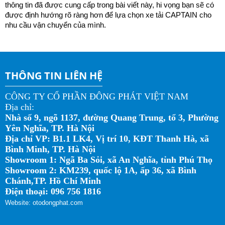
thông tin đã được cung cấp trong bài viết này, hi vọng bạn sẽ có 
được định hướng rõ ràng hơn để lựa chọn xe tải CAPTAIN cho 
nhu cầu vận chuyển của mình.
THÔNG TIN LIÊN HỆ
CÔNG TY CỔ PHẦN ĐÔNG PHÁT VIỆT NAM
Địa chỉ:
Nhà số 9, ngõ 1137, đường Quang Trung, tổ 3, Phường
Yên Nghĩa, TP. Hà Nội
Địa chỉ VP: B1.1 LK4, Vị trí 10, KĐT Thanh Hà, xã
Bình Minh, TP. Hà Nội
Showroom 1: Ngã Ba Sỏi, xã An Nghĩa, tỉnh Phú Thọ
Showroom 2: KM239, quốc lộ 1A, ấp 36, xã Bình
Chánh,TP. Hồ Chí Minh
Điện thoại: 096 756 1816
Website: otodongphat.com