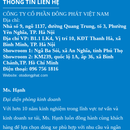
THÔNG TIN LIÊN HỆ
CÔNG TY CỔ PHẦN ĐÔNG PHÁT VIỆT NAM
Địa chỉ:
Nhà số 9, ngõ 1137, đường Quang Trung, tổ 3, Phường
Yên Nghĩa, TP. Hà Nội
Địa chỉ VP: B1.1 LK4, Vị trí 10, KĐT Thanh Hà, xã
Bình Minh, TP. Hà Nội
Showroom 1: Ngã Ba Sỏi, xã An Nghĩa, tỉnh Phú Thọ
Showroom 2: KM239, quốc lộ 1A, ấp 36, xã Bình
Chánh,TP. Hồ Chí Minh
Điện thoại: 096 756 1816
Website: otodongphat.com
Ms. Hạnh
Đại diện phòng kinh doanh
Với hơn 10 năm kinh nghiệm trong lĩnh vực tư vấn và
kinh doanh xe tải, Ms. Hạnh luôn đồng hành cùng khách
hàng để lựa chọn dòng xe phù hợp với nhu cầu và ngân