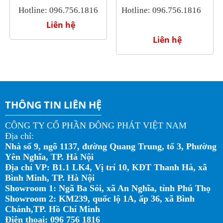
Hotline: 096.756.1816
Hotline: 096.756.1816
Liên hệ
Liên hệ
THÔNG TIN LIÊN HỆ
CÔNG TY CỔ PHẦN ĐÔNG PHÁT VIỆT NAM
Địa chỉ:
Nhà số 9, ngõ 1137, đường Quang Trung, tổ 3, Phường
Yên Nghĩa, TP. Hà Nội
Địa chỉ VP: B1.1 LK4, Vị trí 10, KĐT Thanh Hà, xã
Bình Minh, TP. Hà Nội
Showroom 1: Ngã Ba Sỏi, xã An Nghĩa, tỉnh Phú Thọ
Showroom 2: KM239, quốc lộ 1A, ấp 36, xã Bình
Chánh,TP. Hồ Chí Minh
Điện thoại: 096 756 1816