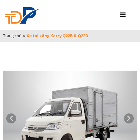
Trang chủ
»
Xe tải xăng Karry Q22B & Q22D