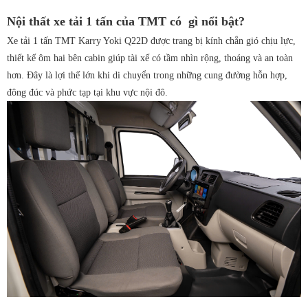
Nội thất xe tải 1 tấn của TMT có gì nổi bật?
Xe tải 1 tấn TMT Karry Yoki Q22D được trang bị kính chắn gió chịu lực,
thiết kế ôm hai bên cabin giúp tài xế có tầm nhìn rộng, thoáng và an toàn
hơn. Đây là lợi thế lớn khi di chuyển trong những cung đường hỗn hợp,
đông đúc và phức tạp tại khu vực nội đô.