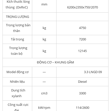
Kích thước lòng
mm
thùng (DxRxC)
6200x2350x750/2070
TRỌNG LƯỢNG
Trọng lượng bản
kg
4750
thân
Tải trọng
kg
7200
Trọng lượng
kg
12145
toàn bộ
ĐỘNG CƠ – KHUNG GẦM
Model động cơ
—
3.3 LNGD 09
Nhiên liệu
—
Diesel
Dung tích
cm3
3300
xylanh
Công suất cực
kW/rpm
114/2600
đại