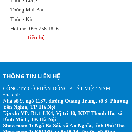
Thùng Lửng
Thùng Mui Bạt
Thùng Kín
Hotline: 096 756 1816
Liên hệ
THÔNG TIN LIÊN HỆ
CÔNG TY CỔ PHẦN ĐÔNG PHÁT VIỆT NAM
Địa chỉ:
Nhà số 9, ngõ 1137, đường Quang Trung, tổ 3, Phường
Yên Nghĩa, TP. Hà Nội
Địa chỉ VP: B1.1 LK4, Vị trí 10, KĐT Thanh Hà, xã
Bình Minh, TP. Hà Nội
Showroom 1: Ngã Ba Sỏi, xã An Nghĩa, tỉnh Phú Thọ
Showroom 2: KM239, quốc lộ 1A, ấp 36, xã Bình