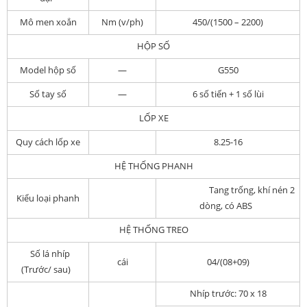
Mô men xoắn
Nm (v/ph)
450/(1500 – 2200)
HỘP SỐ
Model hộp số
—
G550
Số tay số
—
6 số tiến + 1 số lùi
LỐP XE
Quy cách lốp xe
8.25-16
HỆ THỐNG PHANH
Tang trống, khí nén 2
Kiểu loại phanh
dòng, có ABS
HỆ THỐNG TREO
Số lá nhíp
cái
04/(08+09)
(Trước/ sau)
Nhíp trước:
70 x 18