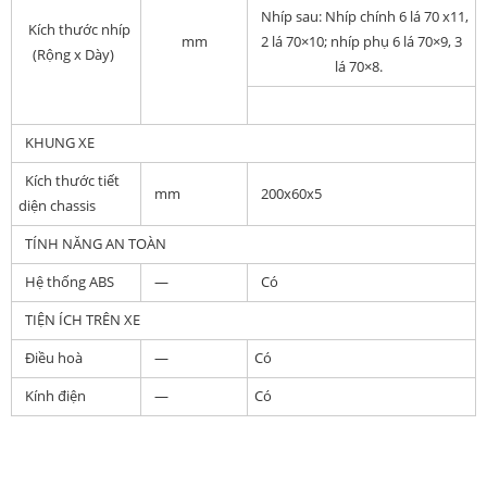
Nhíp sau:
Nhíp chính 6 lá 70 x11,
Kích thước nhíp
mm
2 lá 70×10; nhíp phụ 6 lá 70×9, 3
(Rộng x Dày)
lá 70×8.
KHUNG XE
Kích thước tiết
mm
200x60x5
diện chassis
TÍNH NĂNG AN TOÀN
Hệ thống ABS
—
Có
TIỆN ÍCH TRÊN XE
Điều hoà
—
Có
Kính điện
—
Có