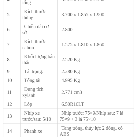
tổng
Kích thước
5
3.700 x 1.855 x 1.900
thùng
Chiều dài cơ
6
2.800
sở
Kích thước
7
1.575 x 1.810 x 1.860
cabon
Khối lượng bản
8
2.520 Kg
thân
9
Tải trọng:
2.280 Kg
10
Tổng tải
4.995 Kg
Dung tích
11
2.771 cm3
xylanh
12
Lốp
6.50R16LT
Nhíp xe
Nhíp trước: 75×9/Nhíp sau: 7 lá
13
trước/sau: 5/10
75×9 + 3 lá 75×10
Tang trống, thủy lực 2 dòng, có
14
Phanh xe
ABS