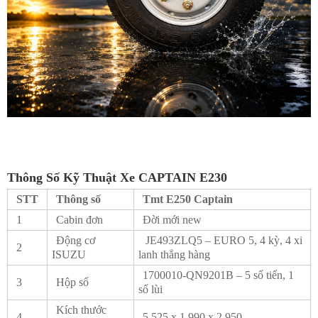
Thông Số Kỹ Thuật Xe CAPTAIN E230
STT
Thông số
Tmt E250 Captain
1
Cabin đơn
Đời mới new
Động cơ
JE493ZLQ5 – EURO 5, 4 kỳ, 4 xi
2
ISUZU
lanh thẳng hàng
1700010-QN9201B – 5 số tiến, 1
3
Hộp số
số lùi
Kích thước
4
5.525 x 1.990 x 2.950