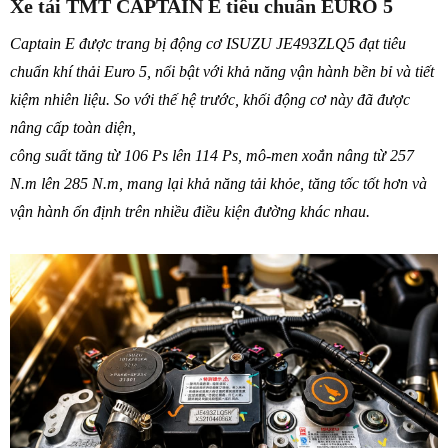
Xe tải TMT CAPTAIN E tiêu chuẩn EURO 5
Captain E được trang bị động cơ ISUZU JE493ZLQ5 đạt tiêu
chuẩn khí thải Euro 5, nổi bật với khả năng vận hành bền bỉ và tiết
kiệm nhiên liệu. So với thế hệ trước, khối động cơ này đã được
nâng cấp toàn diện,
công suất tăng từ 106 Ps lên 114 Ps, mô-men xoắn nâng từ 257
N.m lên 285 N.m, mang lại khả năng tải khỏe, tăng tốc tốt hơn và
vận hành ổn định trên nhiều điều kiện đường khác nhau.